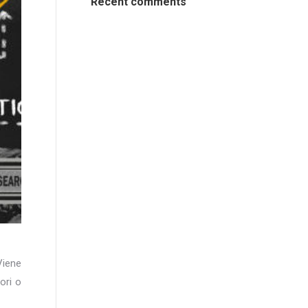
Recent comments
Viene
ori o