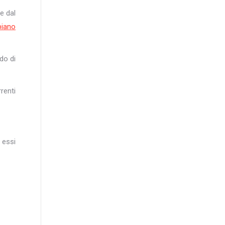
e dal
iano
do di
renti
 essi