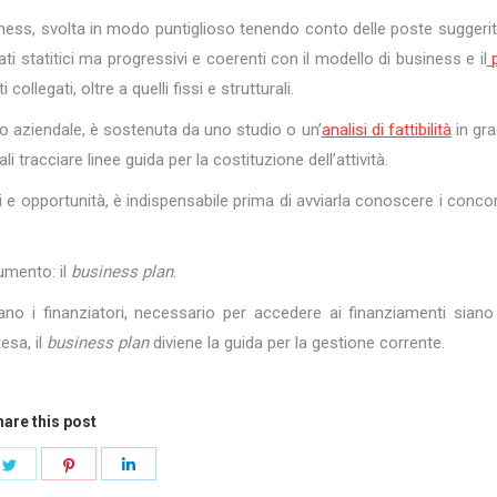
siness, svolta in modo puntiglioso tenendo conto delle poste suggerit
ti statitici ma progressivi e coerenti con il modello di business e il
p
ollegati, oltre a quelli fissi e strutturali.
to aziendale, è sostenuta da uno studio o un’
analisi di fattibilità
in gra
 tracciare linee guida per la costituzione dell’attività.
 e opportunità, è indispensabile prima di avviarla conoscere i concor
cumento: il
business plan
.
 i finanziatori, necessario per accedere ai finanziamenti siano
esa, il
business plan
diviene la guida per la gestione corrente.
are this post
e
Share
Share
Share
on
on
on