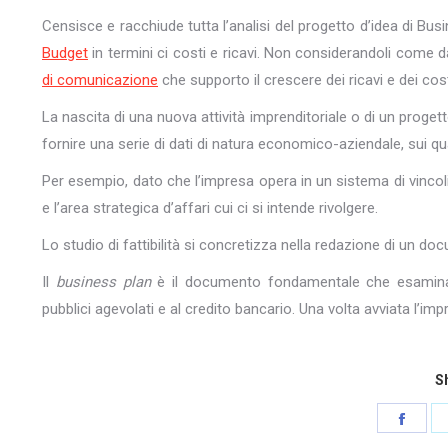
Censisce e racchiude tutta l’analisi del progetto d’idea di Bu
Budget
in termini ci costi e ricavi. Non considerandoli come da
di comunicazione
che supporto il crescere dei ricavi e dei costi c
La nascita di una nuova attività imprenditoriale o di un proget
fornire una serie di dati di natura economico-aziendale, sui quali
Per esempio, dato che l’impresa opera in un sistema di vincoli
e l’area strategica d’affari cui ci si intende rivolgere.
Lo studio di fattibilità si concretizza nella redazione di un do
Il
business plan
è il documento fondamentale che esaminano
pubblici agevolati e al credito bancario. Una volta avviata l’impr
Sh
Shar
on