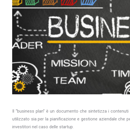
Il “business plan” è un documento che sintetizza i contenuti e
utilizzato sia per la pianificazione e gestione aziendale che p
investitori nel caso delle startup.