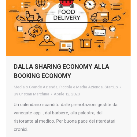
DALLA SHARING ECONOMY ALLA
BOOKING ECONOMY
Media o Grande Azienda
,
Piccola e Media Azienda
,
StartUp
By
Cristian Marchina
Aprile 12, 2020
Un calendario scandito dalle prenotazioni gestite da
variegate app. , dal barbiere, alla palestra, dal
ristorante al medico. Per buona pace dei ritardatari
cronici.